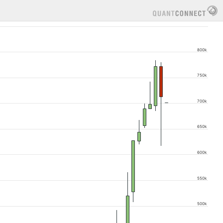
800k
750k
700k
650k
600k
550k
500k