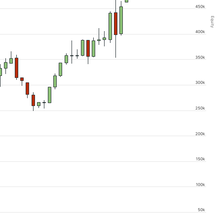
450k
Equity
400k
350k
300k
250k
200k
150k
100k
50k